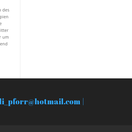
n des
opien
e
itter
ir um
hend
uli_pforr@hotmail.com |