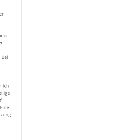
er
oder
er
 Bei
n ich
ilige
f
 Eine
etzung